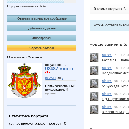
Портрет заполнен на 82 %
0 комментариев
. Ва
Отправить приватное сообщение
Чтобы оставлять ко
Добавить в друзья
Игнорировать
Новые записи в бл
Сделать подарок
nikom
21.07.202
Мой малыш - Основной
Хотел в IT - поп
популярность:
nikom
92487 место
18.07.202
-12 ↓
Полдневное лет
рейтинг
30
?
nikom
08.07.202
Азбука для Бура
Привилегированный
пользователь
5
уровня
nikom
05.06.202
К Дню русского 
nikom
05.06.202
В связи с пмэф-
Статистика портрета:
сейчас просматривают портрет - 0