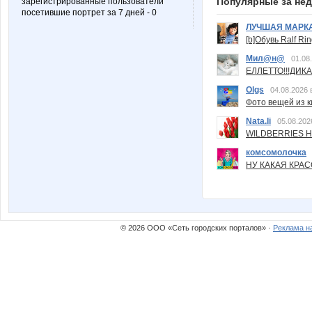
Популярные за не
зарегистрированные пользователи
посетившие портрет за 7 дней - 0
ЛУЧШАЯ МАРК
[b]Обувь Ralf Ri
Мил@н@
01.08
ЕЛЛЕТТО!!!ДИК
Olgs
04.08.2026 
Фото вещей из ки
Nata.li
05.08.202
WILDBERRIES Н
комсомолочка
НУ КАКАЯ КРАСОТ
© 2026 ООО «Сеть городских порталов» ·
Реклама н