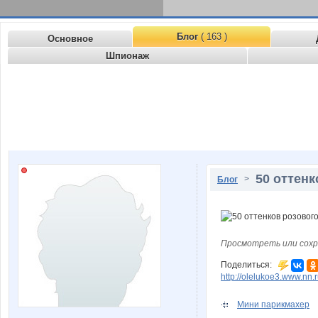
Блог
( 163 )
Основное
Шпионаж
50 оттенк
>
Блог
Просмотреть или сохр
Поделиться:
http://olelukoe3.www.nn.r
Мини парикмахер